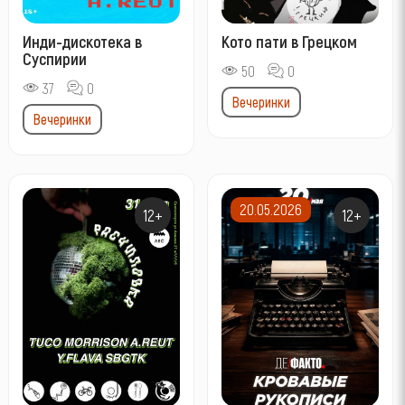
Инди-дискотека в
Кото пати в Грецком
Суспирии
50
0
37
0
Вечеринки
Вечеринки
20.05.2026
12+
12+