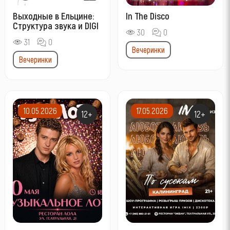
Выходные в Ельцине:
In The Disco
Структура звука и DIGI
30
0
31
0
Вечеринки
Вечеринки
10.05.2026
17.05.2026
12+
12+