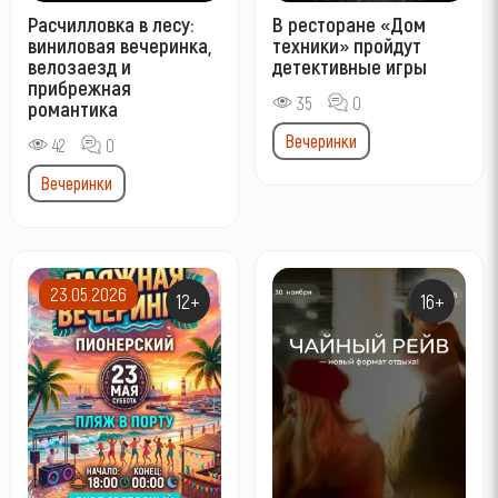
Расчилловка в лесу:
В ресторане «Дом
виниловая вечеринка,
техники» пройдут
велозаезд и
детективные игры
прибрежная
35
0
романтика
Вечеринки
42
0
Вечеринки
23.05.2026
12+
16+