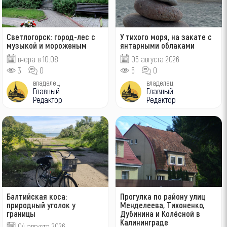
Светлогорск: город-лес с
У тихого моря, на закате с
музыкой и мороженым
янтарными облаками
вчера в 10:08
05 августа 2026
3
0
5
0
владелец
владелец
Главный
Главный
Редактор
Редактор
Балтийская коса:
Прогулка по району улиц
природный уголок у
Менделеева, Тихоненко,
границы
Дубинина и Колёсной в
Калининграде
04 августа 2026