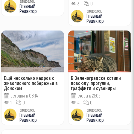
владелец
3
0
Главный
Редактор
владелец
Главный
Редактор
Ещё несколько кадров с
В Зеленоградске котики
живописного побережья в
повсюду: прогулки,
Донском
граффити и сувениры
сегодня в 08:14
вчера в 21:05
1
0
4
0
владелец
владелец
Главный
Главный
Редактор
Редактор