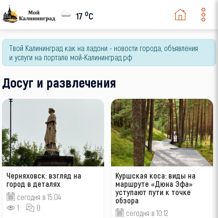
o
17
C
Твой Калининград как на ладони - новости города, объявления
и услуги на портале мой-Калининград.рф
Досуг и развлечения
Черняховск: взгляд на
Куршская коса: виды на
город в деталях
маршруте «Дюна Эфа»
уступают пути к точке
сегодня в 15:04
обзора
1
0
сегодня в 10:12