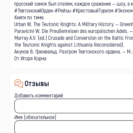
прусский замок был отелем, каждое сражение — шоу, а 
#ТевтонскийОрден #Рейзы #КрестовыйТуризм #Эконо
Книги по теме:
Urban W. The Teutonic Knights: A Military History. — Greenh
Paravicini W. Die Preußenreisen des europäischen Adels. 
Murray A.V. (ed.) Crusade and Conversion on the Baltic Fron
the Teutonic Knights against Lithuania Reconsidered).
Акунов В. Грюнвальд. Разгром Тевтонского ордена. — М.:
От Игоря Корна
Отзывы
Добавить комментарий
Имя (обязательное)