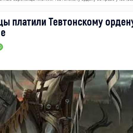
йцы платили Тевтонскому орден
не