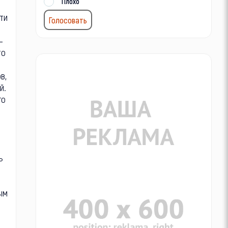
Плохо
яти
—
то
в,
й.
го
ь
ым