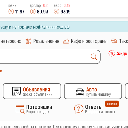
юань
доллар
-0.2
евро
-0.39
11.97
80.93
93.19
и услуги на портале мой-Калининград.рф
 интересно
Развлечения
Кафе и рестораны
Так
Скидк
ье
Объявления
Авто
доска объявлений
купить машину
новое
Потеряшки
Ответы
Бюро находок
Вопросы и ответы
натные европейцы платили Тевтонскому ордену за право участво