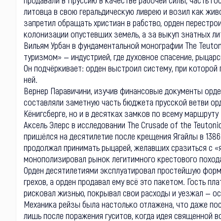
литовца в свою геральдическую ливрею и возил как жив
запретил обращать христиан в рабство, орден перестро
колонизации опустевших земель, а за выкуп знатных ли
Вильям Урбан в фундаментальной монографии The Teutoni
туризмом» — индустрией, где духовное спасение, рыцар
Он подчёркивает: орден выстроил систему, при которой 
ней.
Вернер Паравичини, изучив финансовые документы орден
составляли заметную часть бюджета прусской ветви орде
Кёнигсберге, но и в десятках замков по всему маршруту
Аксель Элерс в исследовании The Crusade of the Teutonic
пришёлся на десятилетие после крещения Ягайлы в 1386
продолжал принимать рыцарей, желавших сразиться с «
монополизировал рынок легитимного крестового похода
Орден десятилетиями эксплуатировал простейшую форму
грехов, а орден продавал ему всё это пакетом. Гость пла
рисковал жизнью, покрывал свои расходы и уезжал — ос
Механика рейзы была настолько отлажена, что даже посл
лишь после поражения гуситов, когда идея священной в