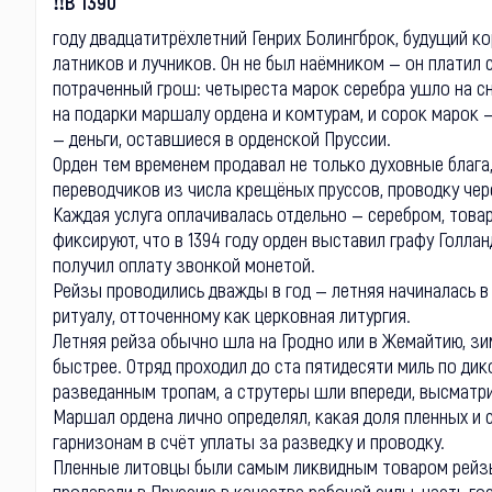
‼В 1390
году двадцатитрёхлетний Генрих Болингброк, будущий ко
латников и лучников. Он не был наёмником — он платил
потраченный грош: четыреста марок серебра ушло на сн
на подарки маршалу ордена и комтурам, и сорок марок 
— деньги, оставшиеся в орденской Пруссии.
Орден тем временем продавал не только духовные блага
переводчиков из числа крещёных пруссов, проводку чер
Каждая услуга оплачивалась отдельно — серебром, това
фиксируют, что в 1394 году орден выставил графу Голла
получил оплату звонкой монетой.
Рейзы проводились дважды в год — летняя начиналась в
ритуалу, отточенному как церковная литургия.
Летняя рейза обычно шла на Гродно или в Жемайтию, зи
быстрее. Отряд проходил до ста пятидесяти миль по ди
разведанным тропам, а струтеры шли впереди, высматр
Маршал ордена лично определял, какая доля пленных и с
гарнизонам в счёт уплаты за разведку и проводку.
Пленные литовцы были самым ликвидным товаром рейзы.
продавали в Пруссию в качестве рабочей силы, часть гос