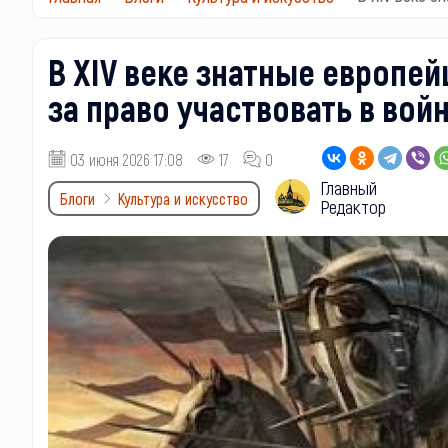
В XIV веке знатные европе
за право участвовать в вой
03 июня 2026 17:08
17
0
Главный
Блоги
Культура и искусство
Редактор