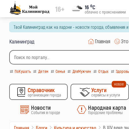
o
16
C
16+
облачно с прояснениями
Твой Калининград как на ладони - новости города, объявления 
Главная
Это
Калининград
ПоКушать
Детям
Семья
ДляМужчин
Отдых
Здоров
новое
Справочник
Услуги
организации города
сервисы и услуги
Новости
Народная карта
События в городе
Городские проблемы
В XIV веке з
Главная
Блоги
Культура и искусство