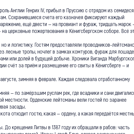
роль Англии Генрих IV, прибыл в Пруссию с отрядом из семидес
 сам. Сохранившиеся счета его казначея фиксируют каждый
аряжение, ещё двести — на провиант и фураж, тридцать марок 
— на церковные пожертвования в Кёнигсбергском соборе. Всё э
, но и логистику. Гостям предоставляли проводников-лейтсмано
ез лесные тропы, ночлег в замках комтуров, фураж для лошаде
рами или долей в будущей добыче. Хроники Виганда Марбургско
ндии счёт за приём и размещение его свиты в Кёнигсберге — и
 августе, зимняя в феврале. Каждая следовала отработанному
мняя — по замёрзшим руслам рек, где всадники и сани двигалис
кой местности. Орденские лейтсманы вели гостей по заранее
ивая засады.
кота отходит гостю, какая — ордену, а какая передаётся местн
 До крещения Литвы в 1387 году их обращали в рабов: часть
ти увозили домой. Иоанн I, граф Блуа, одевал захваченного