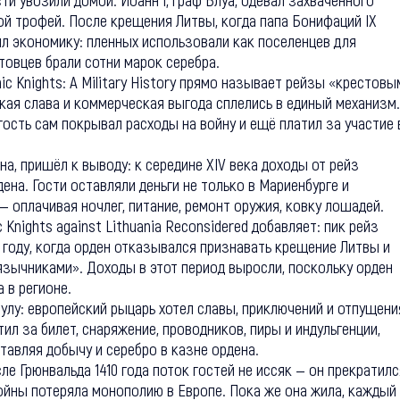
ой трофей. После крещения Литвы, когда папа Бонифаций IX
ил экономику: пленных использовали как поселенцев для
товцев брали сотни марок серебра.
c Knights: A Military History прямо называет рейзы «крестовы
ская слава и коммерческая выгода сплелись в единый механизм.
гость сам покрывал расходы на войну и ещё платил за участие 
а, пришёл к выводу: к середине XIV века доходы от рейз
на. Гости оставляли деньги не только в Мариенбурге и
 — оплачивая ночлег, питание, ремонт оружия, ковку лошадей.
 Knights against Lithuania Reconsidered добавляет: пик рейз
 году, когда орден отказывался признавать крещение Литвы и
язычниками». Доходы в этот период выросли, поскольку орден
 в регионе.
лу: европейский рыцарь хотел славы, приключений и отпущени
тил за билет, снаряжение, проводников, пиры и индульгенции,
тавляя добычу и серебро в казне ордена.
е Грюнвальда 1410 года поток гостей не иссяк — он прекратилс
ойны потеряла монополию в Европе. Пока же она жила, каждый