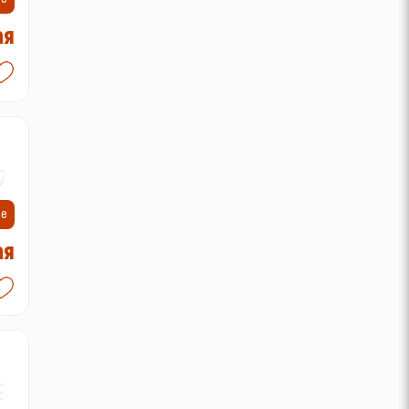
ая
7-
ие
ая
9-