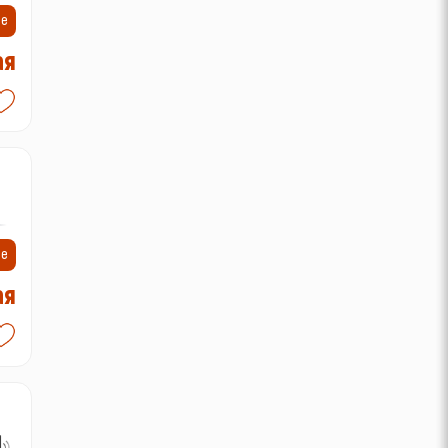
ие
ая
_-
ие
ая