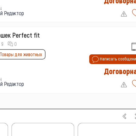
Договорн
ц
й Редактор
шек Perfect fit
9
0
Товары для животных
Написать сообщен
Договорн
ц
й Редактор