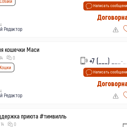
Собаки
Написать сообщен
Договорн
ц
й Редактор
я кошечки Маси
14
0
+7 (___) ___-_
Кошки
Написать сообщен
Договорн
ц
й Редактор
ддержка приюта #тимвилль
14
0