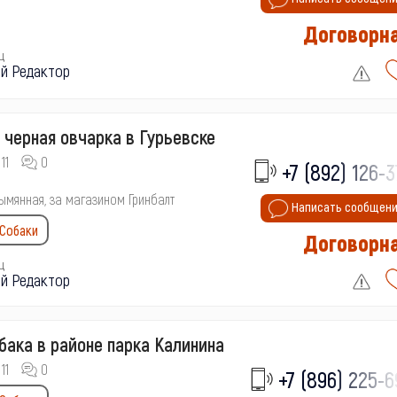
Договорн
ц
й Редактор
 черная овчарка в Гурьевске
11
0
+7 (892) 126-3
езымянная, за магазином Гринбалт
Написать сообщен
Собаки
Договорн
ц
й Редактор
бака в районе парка Калинина
11
0
+7 (896) 225-6