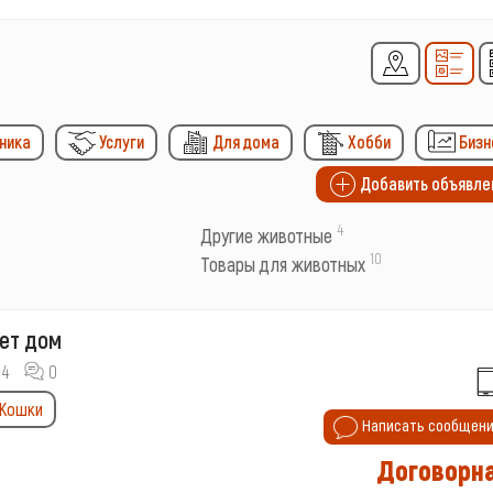
ника
Услуги
Для дома
Хобби
Бизн
Добавить объявле
4
Другие животные
10
Товары для животных
ет дом
4
0
Кошки
Написать сообщен
Договорн