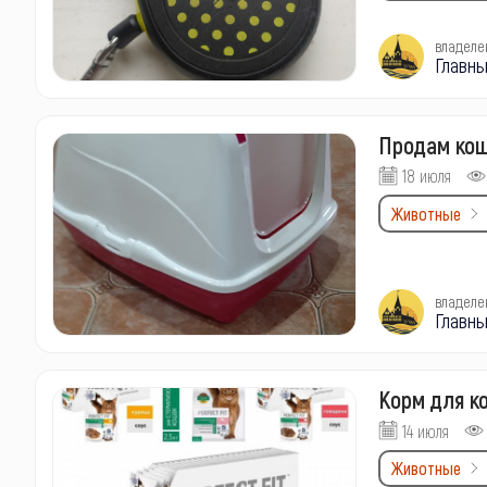
владеле
Главны
Продам кош
18 июля
Животные
владеле
Главны
Корм для ко
14 июля
Животные