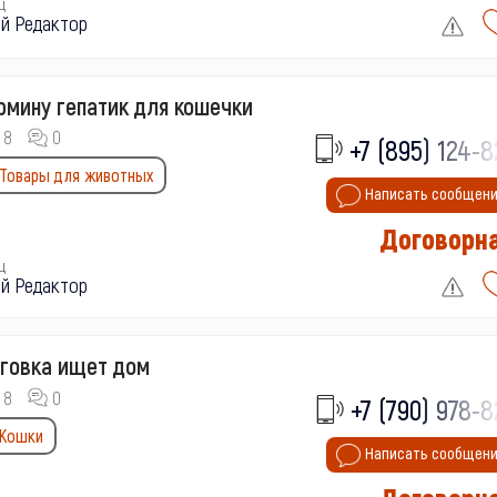
ц
й Редактор
мину гепатик для кошечки
8
0
+7 (895) 124-8
Товары для животных
Написать сообщен
Договорн
ц
й Редактор
говка ищет дом
8
0
+7 (790) 978-8
Кошки
Написать сообщен