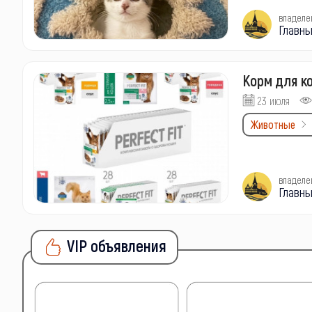
владеле
Главны
Корм для ко
23 июля
Животные
владеле
Главны
VIP объявления