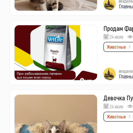
владеле
Главны
Продам Фар
24 июля
Животные
владеле
Главны
Девочка Пу
24 июля
Животные