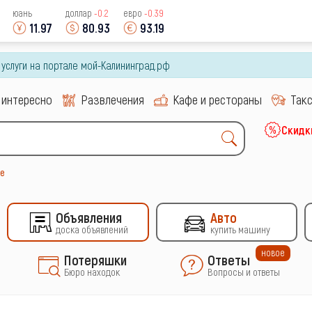
юань
доллар
-0.2
евро
-0.39
11.97
80.93
93.19
и услуги на портале мой-Калининград.рф
 интересно
Развлечения
Кафе и рестораны
Так
Скидк
ье
Объявления
Авто
доска объявлений
купить машину
новое
Потеряшки
Ответы
Бюро находок
Вопросы и ответы