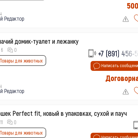
50
ц
й Редактор
ачий домик-туалет и лежанку
6
0
+7 (891) 456-5
Товары для животных
Написать сообщен
Договорн
ц
й Редактор
шек Perfect fit, новый в упаковках, сухой и пауч
11
0
Товары для животных
Написать сообщен