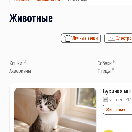
Животные
Личные вещи
Электро
13
14
Кошки
Собаки
1
0
Аквариумы
Птицы
Бусинка ищ
31 июля
Животные