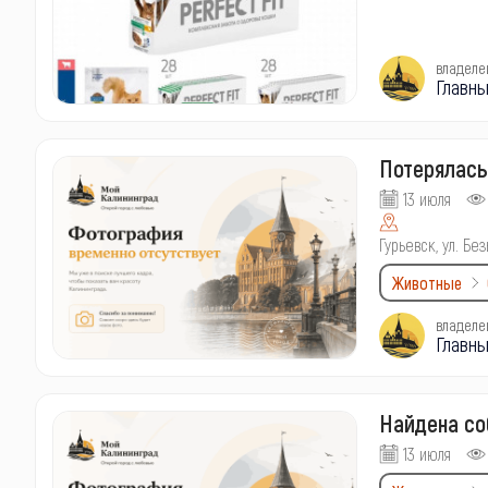
владеле
Главны
Потерялась
13 июля
Гурьевск, ул. Б
Животные
владеле
Главны
Найдена со
13 июля