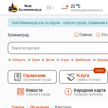
o
22
C
16+
небольшая облачность
Твой Калининград как на ладони - новости города, объявления 
Главная
Это
Калининград
ПоКушать
Семья
Детям
Отдых
ДляМужчин
Здоров
новое
Справочник
Услуги
организации города
сервисы и услуги
Новости
Народная карта
События в городе
Городские проблемы
Животные
Главная
Объявления