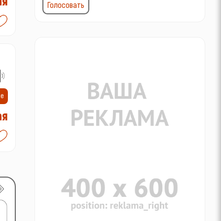
ая
ие
ая