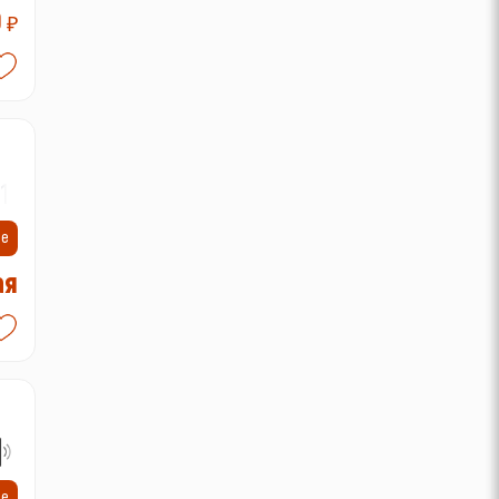
0
₽
1-
ие
ая
ие