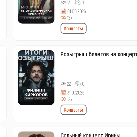
13
0
01.08.2026
12+
Концерты
Розыгрыш билетов на концер
22
0
31.07.2026
12+
Концерты
Сольный концерт Ирины