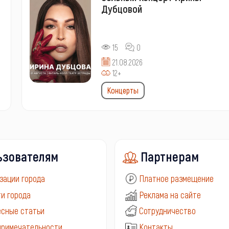
Дубцовой
15
0
21.08.2026
12+
Концерты
ьзователям
Партнерам
зации города
Платное размещение
и города
Реклама на сайте
сные статьи
Сотрудничество
примечательности
Контакты