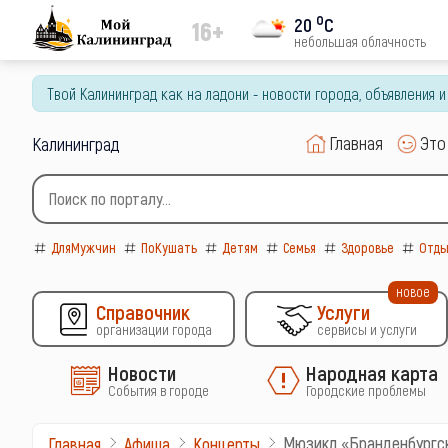
o
20
C
16+
небольшая облачность
Твой Калининград как на ладони - новости города, объявления 
Главная
Это
Калининград
ДляМужчин
ПоКушать
Детям
Семья
Здоровье
Отды
новое
Справочник
Услуги
организации города
сервисы и услуги
Новости
Народная карта
События в городе
Городские проблемы
Мюзикл «Бранденбургск
Главная
Афиша
Концерты