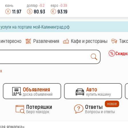
юань
доллар
-0.2
евро
-0.39
11.97
80.93
93.19
и услуги на портале мой-Калининград.рф
 интересно
Развлечения
Кафе и рестораны
Так
Скидк
х
Объявления
Авто
доска объявлений
купить машину
новое
Потеряшки
Ответы
Бюро находок
Вопросы и ответы
ая ярмарка»