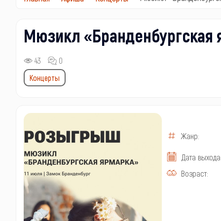
Мюзикл «Бранденбургская 
43
0
Концерты
Жанр:
Дата выхода
Возраст: