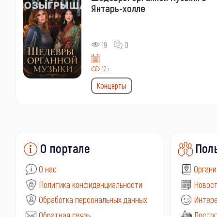
Янтарь-холле
19
0
12+
Концерты
О портале
Пол
О нас
Органи
Политика конфиденциальности
Новост
Обработка персональных данных
Интере
Обратная связь
Досто