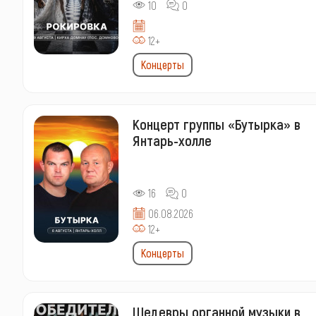
10
0
12+
Концерты
Концерт группы «Бутырка» в
Янтарь-холле
16
0
06.08.2026
12+
Концерты
Шедевры органной музыки в