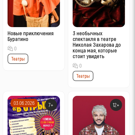
Новые приключения
3 необычных
Буратино
спектакля в театре
Николая Захарова до
0
конца мая, которые
стоит увидеть
Театры
0
Театры
03.06.2026
7+
12+