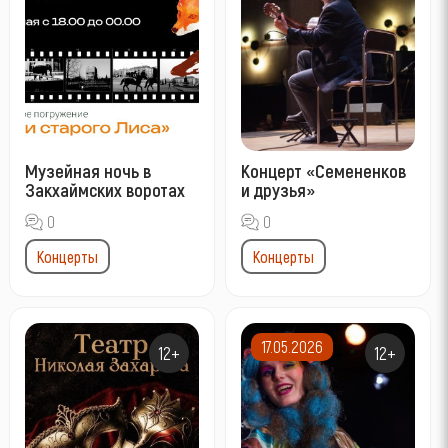
Музейная ночь в
Концерт «Семененков
Закхаймских воротах
и друзья»
0
0
Концерты
Концерты
17.05.2026
12+
12+