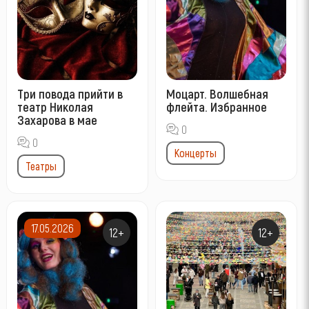
Три повода прийти в
Моцарт. Волшебная
театр Николая
флейта. Избранное
Захарова в мае
0
0
Концерты
Театры
17.05.2026
12+
12+