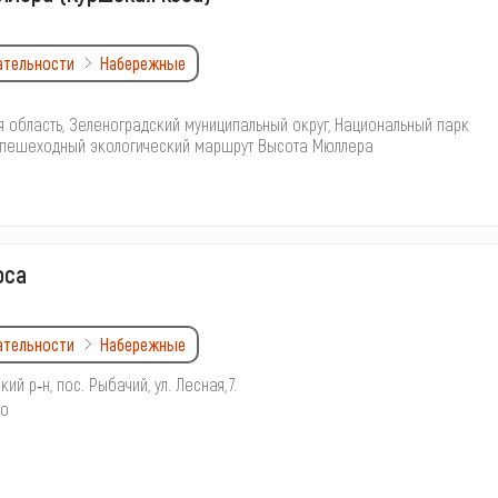
ательности
Набережные
я область, Зеленоградский муниципальный округ, Национальный парк
 пешеходный экологический маршрут Высота Мюллера
оса
ательности
Набережные
ий р‑н, пос. Рыбачий, ул. Лесная, 7.
но