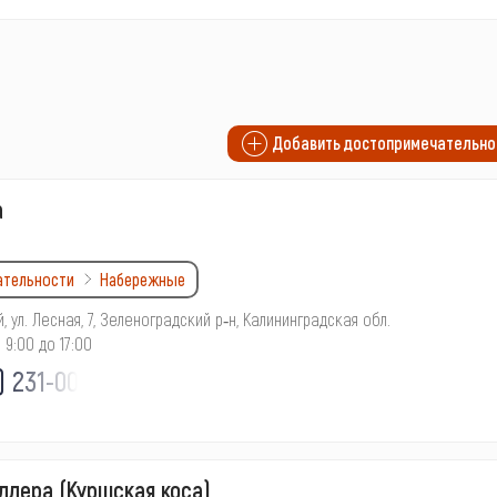
Добавить достопримечательно
а
ательности
Набережные
, ул. Лесная, 7, Зеленоградский р‑н, Калининградская обл.
9:00 до 17:00
) 231-00-
лера (Куршская коса)