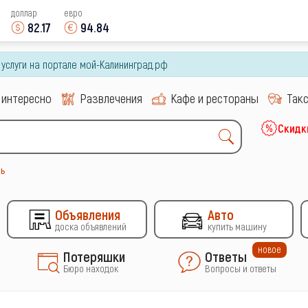
доллар
евро
82.17
94.84
и услуги на портале мой-Калининград.рф
 интересно
Развлечения
Кафе и рестораны
Так
Скидк
ь
Объявления
Авто
доска объявлений
купить машину
новое
Потеряшки
Ответы
Бюро находок
Вопросы и ответы