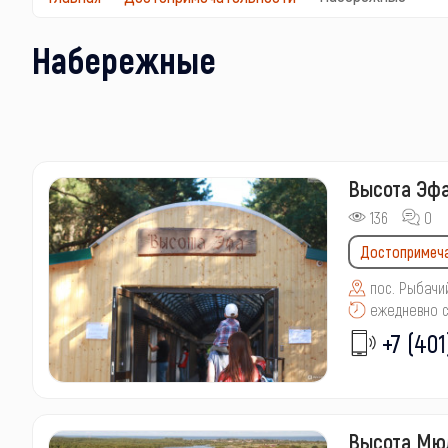
Набережные
Высота Эф
136
0
Достопримеч
пос. Рыбачий
ежедневно с 
+7 (401
Высота Мюл