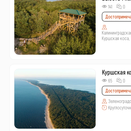
141
0
Достопримеч
Калининградска
Куршская коса,
Куршская к
65
0
Достопримеч
Зеленоградск
Круглосуточ