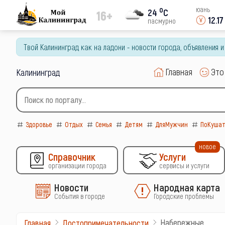
o
юань
24
C
16+
12.17
пасмурно
Твой Калининград как на ладони - новости города, объявления 
Главная
Это
Калининград
Здоровье
Отдых
Семья
Детям
ДляМужчин
ПоКушат
новое
Справочник
Услуги
организации города
сервисы и услуги
Новости
Народная карта
События в городе
Городские проблемы
Набережные
Главная
Достопримечательности