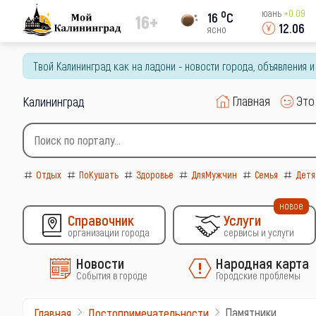
o
юань
+0.09
16
C
16+
12.06
ясно
Твой Калининград как на ладони - новости города, объявления 
Главная
Это
Калининград
Отдых
ПоКушать
Здоровье
ДляМужчин
Семья
Детя
новое
Справочник
Услуги
организации города
сервисы и услуги
Новости
Народная карта
События в городе
Городские проблемы
Памятники
Главная
Достопримечательности