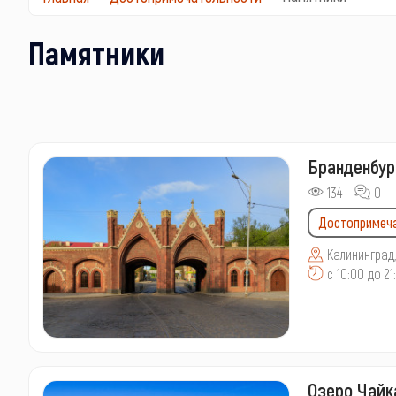
Памятники
Бранденбур
134
0
Достопримеч
Калининград,
с 10:00 до 21
Озеро Чайк