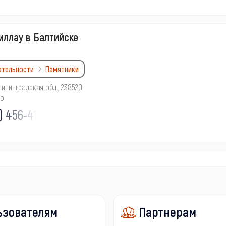
иллау в Балтийске
ательности
Памятники
лининградская обл., 238520
но
) 456-41-
ьзователям
Партнерам