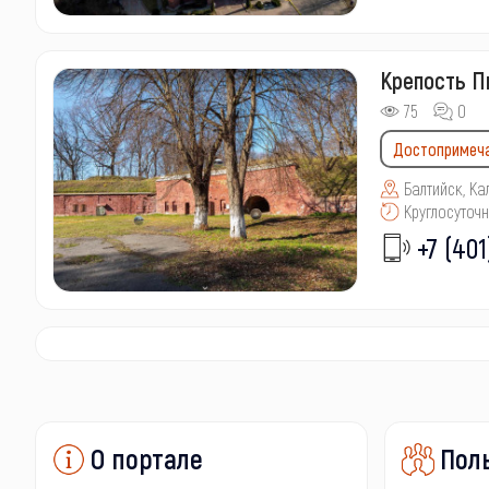
Крепость П
75
0
Достопримеч
Балтийск, Ка
Круглосуточ
+7 (401
О портале
Пол