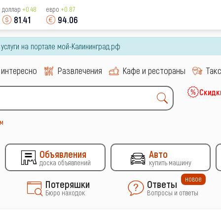
доллар
+0.48
евро
+0.87
81.41
94.06
и услуги на портале мой-Калининград.рф
 интересно
Развлечения
Кафе и рестораны
Так
Скидк
м
Объявления
Авто
доска объявлений
купить машину
новое
Потеряшки
Ответы
Бюро находок
Вопросы и ответы