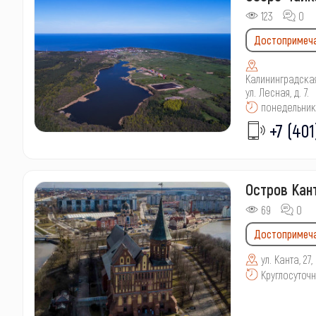
123
0
Достопримеч
Калининградская
ул. Лесная, д. 7.
понедельник 
+7 (401
Остров Кан
69
0
Достопримеч
ул. Канта, 2
Круглосуточ