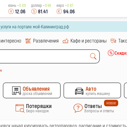
юань
+0.09
доллар
+0.48
евро
+0.87
12.06
81.41
94.06
и услуги на портале мой-Калининград.рф
 интересно
Развлечения
Кафе и рестораны
Так
Скидк
н
Объявления
Авто
доска объявлений
купить машину
новое
Потеряшки
Ответы
Бюро находок
Вопросы и ответы
новск начал курсировать ретропаровоз: расписание и стоимость