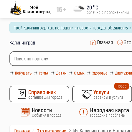
o
20
C
16+
облачно с прояснениями
Твой Калининград как на ладони - новости города, объявления 
Главная
Это
Калининград
ПоКушать
Семья
Детям
Отдых
Здоровье
ДляМужчи
новое
Справочник
Услуги
организации города
сервисы и услуги
Новости
Народная карта
События в городе
Городские проблемы
Из Калининграда в Багратио
Главная
Это интересно