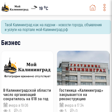
o
19
C
Твой Калининград как на ладони - новости города, объявления
и услуги на портале мой-Калининград.рф
Бизнес
В Калининградской области
Гостиница «Калининград»
число организаций
закрывается на
сократилось на 618 за год
реконструкцию
вчера в 19:06
вчера в 17:34
6
0
5
0