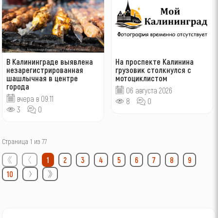
В Калининграде выявлена
На проспекте Калинина
незарегистрированная
грузовик столкнулся с
шашлычная в центре
мотоциклистом
города
06 августа 2026
вчера в 09:11
8
0
3
0
Страница 1 из 77
1
2
3
4
5
6
7
8
9
10