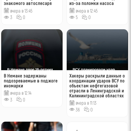
знакомого автослесаря
из-за поломки насоса
вчера в 13:45
вчера в 12:45
3
0
5
0
В Немане задержаны
Хакеры раскрыли данные о
подозреваемые в поджоге
координации ударов ВСУ по
иномарки
объектам нефтегазовой
отрасли в Ленинградской и
вчера в 12:14
Калининградской областях
3
0
вчера в 11:13
36
0