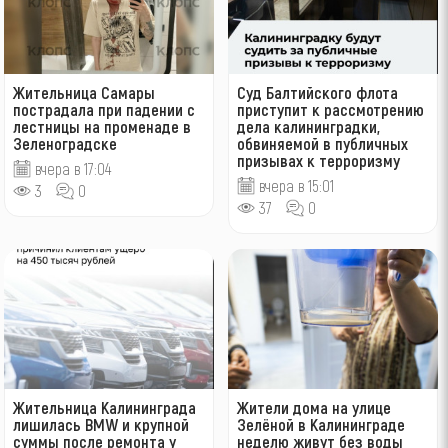
Жительница Самары
Суд Балтийского флота
пострадала при падении с
приступит к рассмотрению
лестницы на променаде в
дела калининградки,
Зеленоградске
обвиняемой в публичных
призывах к терроризму
вчера в 17:04
вчера в 15:01
3
0
37
0
Жительница Калининграда
Жители дома на улице
лишилась BMW и крупной
Зелёной в Калининграде
суммы после ремонта у
неделю живут без воды