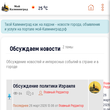
o
25
C
Твой Калининград как на ладони - новости города, объявления
и услуги на портале мой-Калининград.рф
Обсуждаем новости
2 темы
Обсуждение новостей и интересных событий в стране и в
городе
Глав
Обсуждение политики Израиля
Реда
Главный Редактор
64
0
26
мар
2026
Последнее
26 март 2026 13:06 от
Главный Редактор
13:0