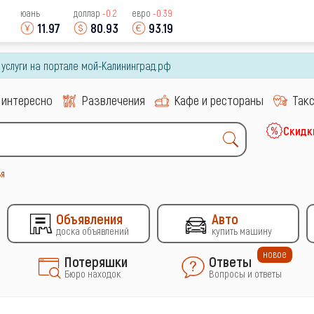
юань
доллар
-0.2
евро
-0.39
11.97
80.93
93.19
и услуги на портале мой-Калининград.рф
 интересно
Развлечения
Кафе и рестораны
Так
Скидк
ья
Объявления
Авто
доска объявлений
купить машину
новое
Потеряшки
Ответы
Бюро находок
Вопросы и ответы