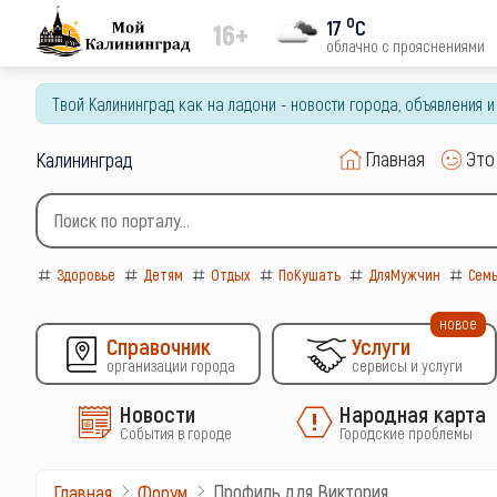
o
17
C
16+
облачно с прояснениями
Твой Калининград как на ладони - новости города, объявления 
Главная
Это
Калининград
Здоровье
Детям
Отдых
ПоКушать
ДляМужчин
Сем
новое
Справочник
Услуги
организации города
сервисы и услуги
Новости
Народная карта
События в городе
Городские проблемы
Профиль для Виктория
Главная
Форум