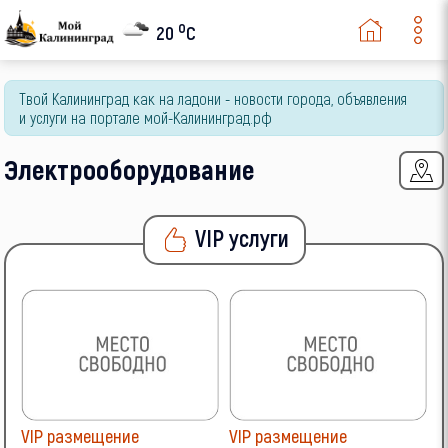
o
20
C
Твой Калининград как на ладони - новости города, объявления
и услуги на портале мой-Калининград.рф
Электрооборудование
VIP услуги
VIP размещение
VIP размещение
V