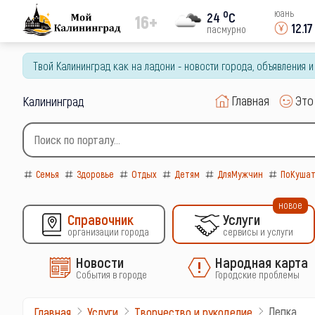
o
юань
24
C
16+
12.17
пасмурно
Твой Калининград как на ладони - новости города, объявления 
Главная
Это
Калининград
Семья
Здоровье
Отдых
Детям
ДляМужчин
ПоКушат
новое
Справочник
Услуги
организации города
сервисы и услуги
Новости
Народная карта
События в городе
Городские проблемы
Лепка
Главная
Услуги
Творчество и рукоделие