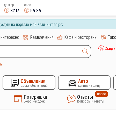
доллар
евро
82.17
94.84
и услуги на портале мой-Калининград.рф
 интересно
Развлечения
Кафе и рестораны
Так
Скидк
ь
Объявления
Авто
доска объявлений
купить машину
новое
Потеряшки
Ответы
Бюро находок
Вопросы и ответы