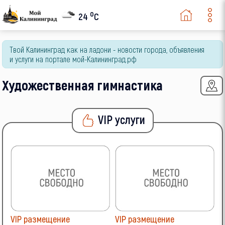
o
24
C
Твой Калининград как на ладони - новости города, объявления
и услуги на портале мой-Калининград.рф
Художественная гимнастика
VIP услуги
VIP размещение
VIP размещение
V