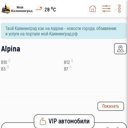
o
28
C
Твой Калининград как на ладони - новости города, объявления
и услуги на портале мой-Калининград.рф
Alpina
0
0
B10
B12
0
0
B3
B7
Показать
VIP автомобили