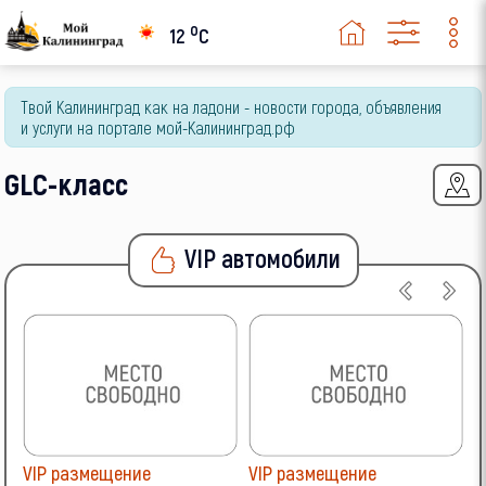
Opel
o
12
C
Peugeot
Твой Калининград как на ладони - новости города, объявления
Renault
и услуги на портале мой-Калининград.рф
Skoda
GLC-класс
SsangYong
Subaru
VIP автомобили
Suzuki
Toyota
Volkswagen
Volvo
VIP размещение
VIP размещение
V
ВАЗ (LADA)