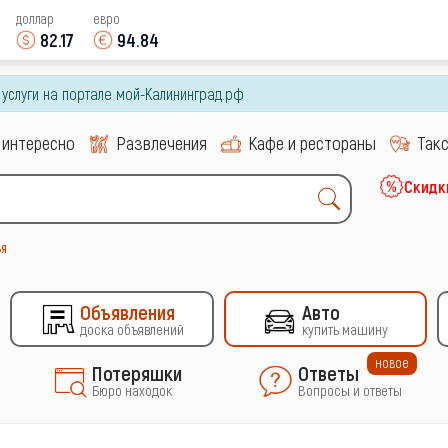
доллар
евро
82.17
94.84
и услуги на портале мой-Калининград.рф
 интересно
Развлечения
Кафе и рестораны
Так
Скидк
ья
Объявления
Авто
доска объявлений
купить машину
новое
Потеряшки
Ответы
Бюро находок
Вопросы и ответы