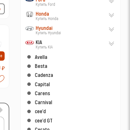
Купить Ford
р
Honda
Купить Honda
Hyundai
Купить Hyundai
KIA
7-
Купить KIA
ие
Avella
Besta
0
₽
Cadenza
Capital
Carens
Carnival
cee'd
cee'd GT
Cerato