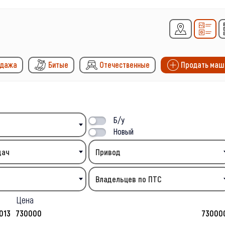
одажа
Битые
Отечественные
Продать маш
Б/у
Новый
дач
Привод
Владельцев по ПТС
Цена