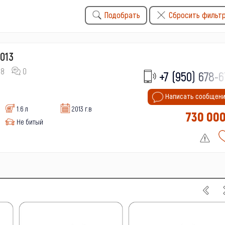
Подобрать
Сбросить фильт
2013
18
0
+7 (950) 678-6
Написать сообщен
1.6 л
2013 г.в
730 00
Не битый