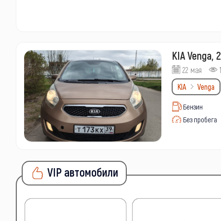
KIA Venga, 
22 мая
KIA
Venga
Бензин
Без пробега
VIP автомобили