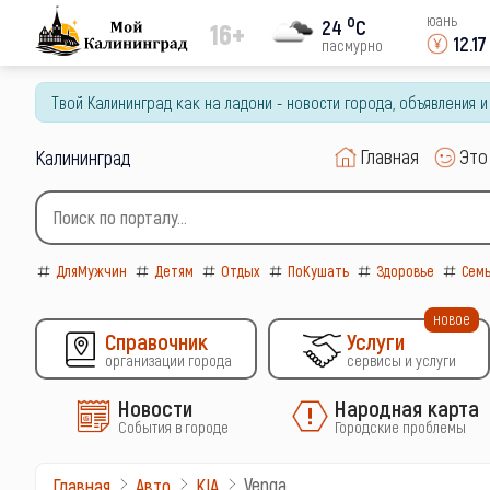
o
юань
24
C
16+
12.17
пасмурно
Твой Калининград как на ладони - новости города, объявления 
Главная
Это
Калининград
ДляМужчин
Детям
Отдых
ПоКушать
Здоровье
Сем
новое
Справочник
Услуги
организации города
сервисы и услуги
Новости
Народная карта
События в городе
Городские проблемы
Venga
Главная
Авто
KIA