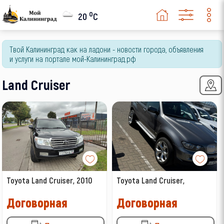
Volkswagen
o
20
C
Volvo
ВАЗ (LADA)
Твой Калининград как на ладони - новости города, объявления
и услуги на портале мой-Калининград.рф
ГАЗ
Land Cruiser
УАЗ
Toyota Land Cruiser, 2010
Toyota Land Cruiser,
Договорная
Договорная