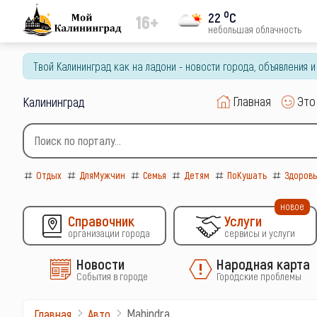
o
22
C
16+
небольшая облачность
Твой Калининград как на ладони - новости города, объявления 
Главная
Это
Калининград
Отдых
ДляМужчин
Семья
Детям
ПоКушать
Здоров
новое
Справочник
Услуги
организации города
сервисы и услуги
Новости
Народная карта
События в городе
Городские проблемы
Mahindra
Главная
Авто