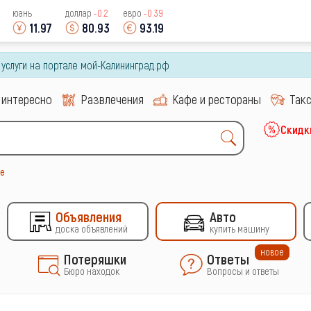
юань
доллар
-0.2
евро
-0.39
11.97
80.93
93.19
и услуги на портале мой-Калининград.рф
 интересно
Развлечения
Кафе и рестораны
Так
Скидк
ье
Объявления
Авто
доска объявлений
купить машину
новое
Потеряшки
Ответы
Бюро находок
Вопросы и ответы