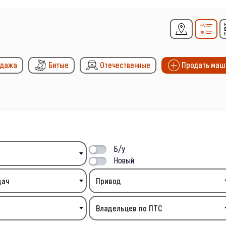
одажа
Битые
Отечественные
Продать маш
Б/у
Новый
дач
Привод
Владельцев по ПТС