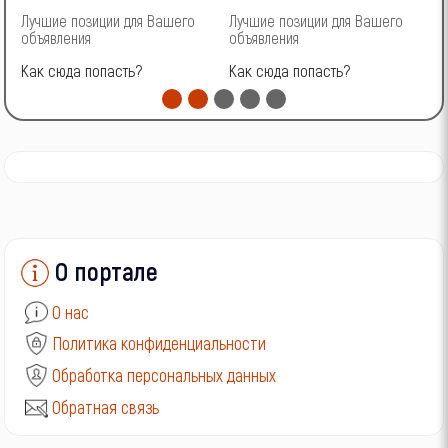
Лучшие позиции для Вашего
Лучшие позиции для Вашего
Л
Subaru
объявления
объявления
о
Suzuki
Как сюда попасть?
Как сюда попасть?
К
Toyota
Volkswagen
Volvo
ВАЗ (LADA)
О портале
ГАЗ
О нас
УАЗ
Политика конфиденциальности
Обработка персональных данных
Обратная связь