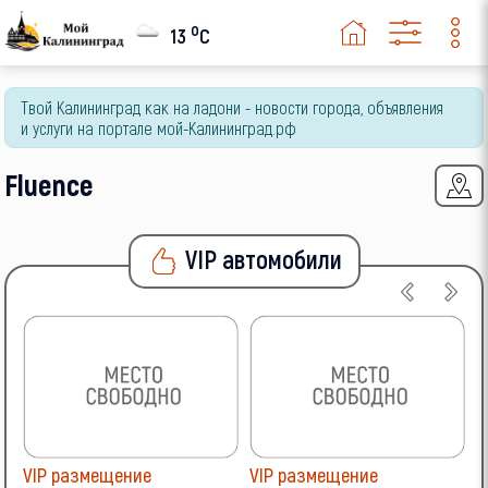
Megane RS
o
13
C
Modus
Rapid
Safrane
Твой Калининград как на ладони - новости города, объявления
и услуги на портале мой-Калининград.рф
Sandero
Sandero Stepway
Fluence
Scenic
Symbol
VIP автомобили
Trafic
Twingo
Twizy
Vel Satis
Skoda
SsangYong
VIP размещение
VIP размещение
V