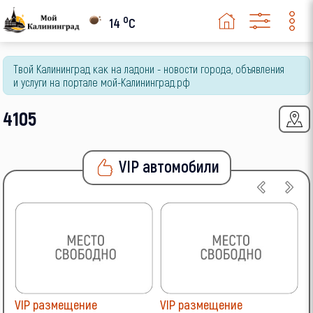
o
14
C
Твой Калининград как на ладони - новости города, объявления
и услуги на портале мой-Калининград.рф
4105
VIP автомобили
VIP размещение
VIP размещение
V