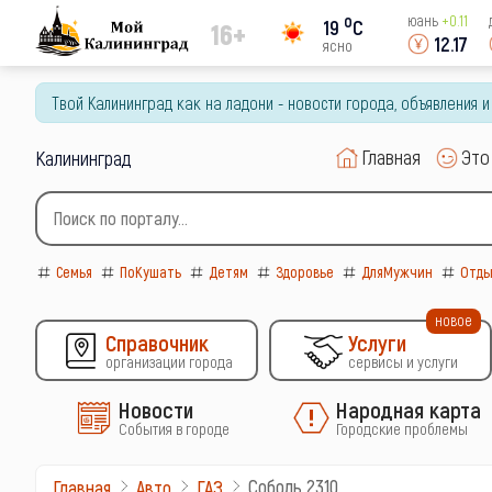
o
юань
+0.11
19
C
16+
12.17
ясно
Твой Калининград как на ладони - новости города, объявления 
Главная
Это
Калининград
Семья
ПоКушать
Детям
Здоровье
ДляМужчин
Отды
новое
Справочник
Услуги
организации города
сервисы и услуги
Новости
Народная карта
События в городе
Городские проблемы
Соболь 2310
Главная
Авто
ГАЗ