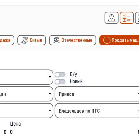
одажа
Битые
Отечественные
Продать маш
Б/у
Новый
дач
Привод
Владельцев по ПТС
Цена