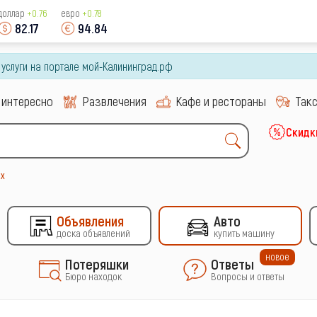
доллар
+0.76
евро
+0.78
82.17
94.84
и услуги на портале мой-Калининград.рф
 интересно
Развлечения
Кафе и рестораны
Так
Скидк
х
Объявления
Авто
доска объявлений
купить машину
новое
Потеряшки
Ответы
Бюро находок
Вопросы и ответы