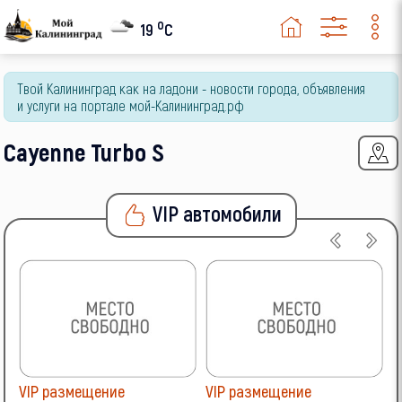
o
19
C
Твой Калининград как на ладони - новости города, объявления
и услуги на портале мой-Калининград.рф
Cayenne Turbo S
VIP автомобили
VIP размещение
VIP размещение
V