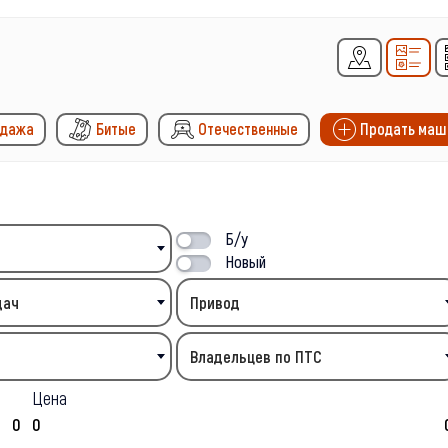
одажа
Битые
Отечественные
Продать маш
Б/у
Новый
дач
Привод
Владельцев по ПТС
Цена