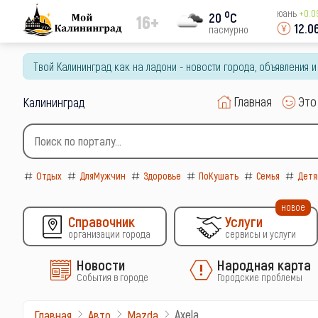
o
юань
+0.0
20
C
16+
12.0
пасмурно
Твой Калининград как на ладони - новости города, объявления 
Главная
Это
Калининград
Отдых
ДляМужчин
Здоровье
ПоКушать
Семья
Детя
новое
Справочник
Услуги
организации города
сервисы и услуги
Новости
Народная карта
События в городе
Городские проблемы
Axela
Главная
Авто
Mazda