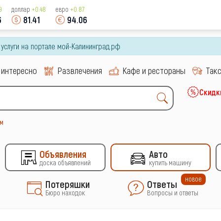
9
доллар
+0.48
евро
+0.87
6
81.41
94.06
и услуги на портале мой-Калининград.рф
 интересно
Развлечения
Кафе и рестораны
Так
Скидк
м
Объявления
Авто
доска объявлений
купить машину
новое
Потеряшки
Ответы
Бюро находок
Вопросы и ответы