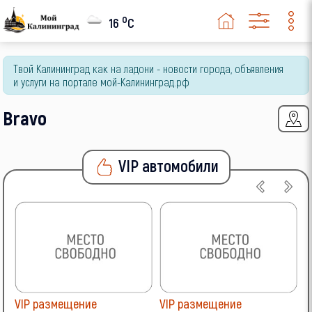
o
16
C
Твой Калининград как на ладони - новости города, объявления
и услуги на портале мой-Калининград.рф
Bravo
VIP автомобили
VIP размещение
VIP размещение
V