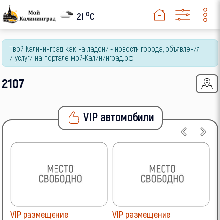
o
2115 Samara
21
C
2120 Надежда
2123
Твой Калининград как на ладони - новости города, объявления
и услуги на портале мой-Калининград.рф
2129
2328
2107
2329
4x4 (Нива)
VIP автомобили
Granta
Kalina
Largus
Priora
Vesta
XRAY
Другая
VIP размещение
VIP размещение
V