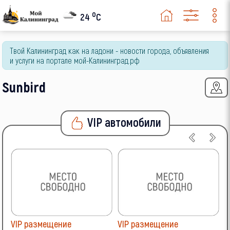
o
24
C
Твой Калининград как на ладони - новости города, объявления
и услуги на портале мой-Калининград.рф
Sunbird
VIP автомобили
VIP размещение
VIP размещение
V