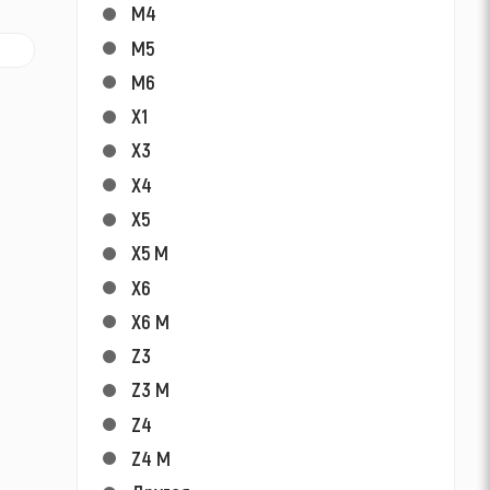
M4
M5
M6
X1
X3
X4
X5
X5 M
X6
X6 M
Z3
Z3 M
Z4
Z4 M