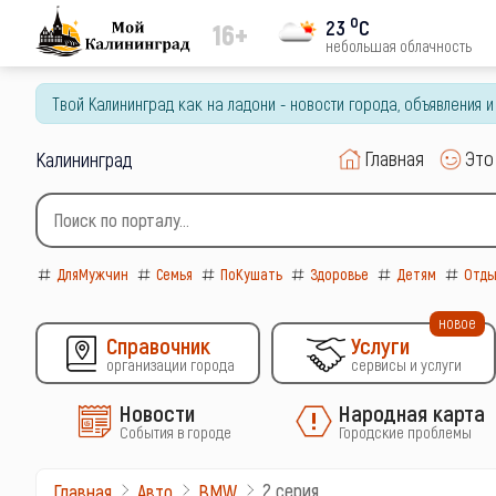
o
23
C
16+
небольшая облачность
Твой Калининград как на ладони - новости города, объявления 
Главная
Это
Калининград
ДляМужчин
Семья
ПоКушать
Здоровье
Детям
Отды
новое
Справочник
Услуги
организации города
сервисы и услуги
Новости
Народная карта
События в городе
Городские проблемы
2 серия
Главная
Авто
BMW