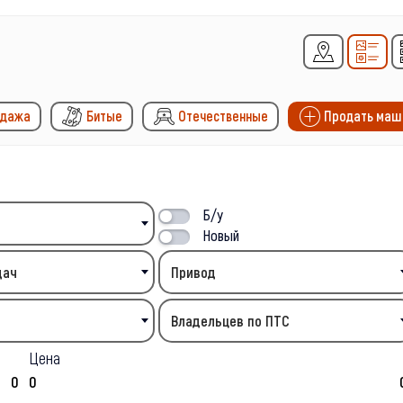
одажа
Битые
Отечественные
Продать маш
Б/у
Новый
дач
Привод
Владельцев по ПТС
Цена