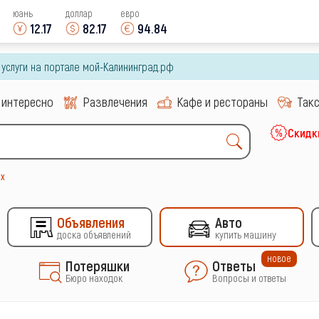
юань
доллар
евро
12.17
82.17
94.84
и услуги на портале мой-Калининград.рф
 интересно
Развлечения
Кафе и рестораны
Так
Скидк
х
Объявления
Авто
доска объявлений
купить машину
новое
Потеряшки
Ответы
Бюро находок
Вопросы и ответы