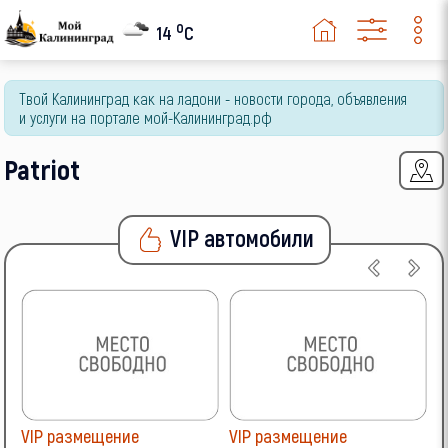
o
14
C
Твой Калининград как на ладони - новости города, объявления
и услуги на портале мой-Калининград.рф
Patriot
VIP автомобили
VIP размещение
VIP размещение
V