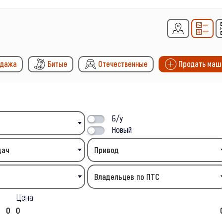
одажа
Битые
Отечественные
Продать маш
Б/у
Новый
дач
Привод
Владельцев по ПТС
Цена