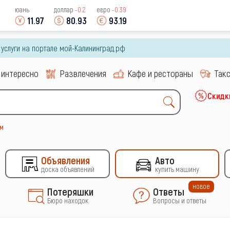
юань
доллар
-0.2
евро
-0.39
11.97
80.93
93.19
и услуги на портале мой-Калининград.рф
 интересно
Развлечения
Кафе и рестораны
Так
Скидк
м
Объявления
Авто
доска объявлений
купить машину
новое
Потеряшки
Ответы
Бюро находок
Вопросы и ответы