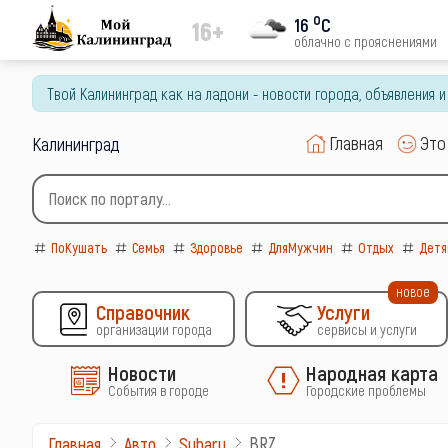
o
16
C
16+
облачно с прояснениями
Твой Калининград как на ладони - новости города, объявления 
Главная
Это
Калининград
ПоКушать
Семья
Здоровье
ДляМужчин
Отдых
Детя
новое
Справочник
Услуги
организации города
сервисы и услуги
Новости
Народная карта
События в городе
Городские проблемы
BRZ
Главная
Авто
Subaru