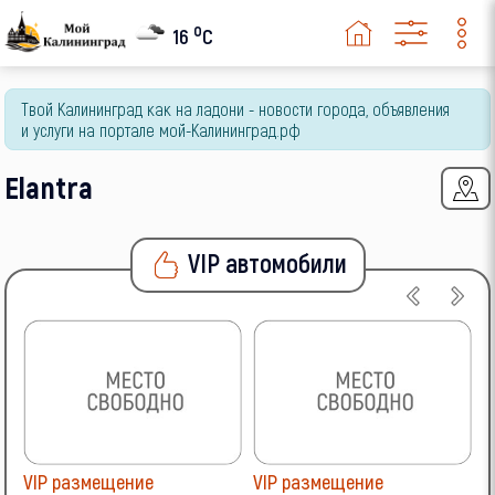
Opel
o
16
C
Peugeot
Твой Калининград как на ладони - новости города, объявления
Renault
и услуги на портале мой-Калининград.рф
Skoda
Elantra
SsangYong
Subaru
VIP автомобили
Suzuki
Toyota
Volkswagen
Volvo
VIP размещение
VIP размещение
V
ВАЗ (LADA)