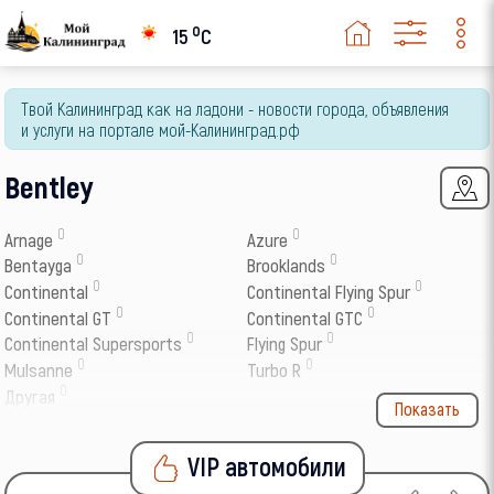
o
15
C
Твой Калининград как на ладони - новости города, объявления
и услуги на портале мой-Калининград.рф
Bentley
0
0
Arnage
Azure
0
0
Bentayga
Brooklands
0
0
Continental
Continental Flying Spur
0
0
Continental GT
Continental GTC
0
0
Continental Supersports
Flying Spur
0
0
Mulsanne
Turbo R
0
Другая
Показать
VIP автомобили