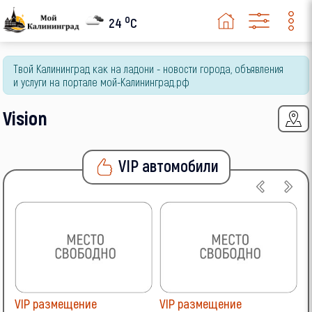
o
24
C
Твой Калининград как на ладони - новости города, объявления
и услуги на портале мой-Калининград.рф
Vision
VIP автомобили
VIP размещение
VIP размещение
V