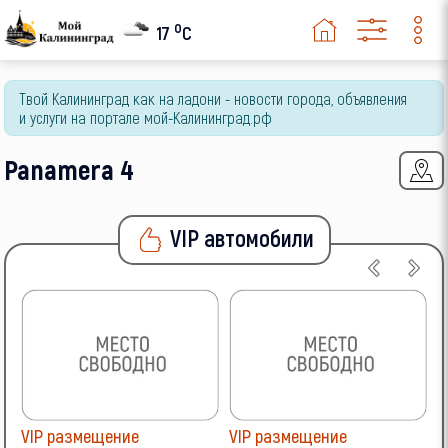
o
17
C
Твой Калининград как на ладони - новости города, объявления
и услуги на портале мой-Калининград.рф
Panamera 4
VIP автомобили
VIP размещение
VIP размещение
V