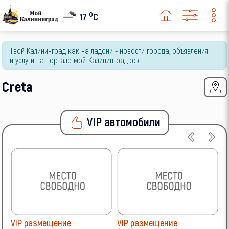
Opel
o
17
C
Peugeot
Твой Калининград как на ладони - новости города, объявления
Renault
и услуги на портале мой-Калининград.рф
Skoda
Creta
SsangYong
Subaru
VIP автомобили
Suzuki
Toyota
Volkswagen
Volvo
VIP размещение
VIP размещение
V
ВАЗ (LADA)