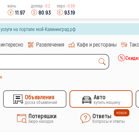
юань
доллар
-0.2
евро
-0.39
11.97
80.93
93.19
и услуги на портале мой-Калининград.рф
 интересно
Развлечения
Кафе и рестораны
Так
Скидк
н
Объявления
Авто
доска объявлений
купить машину
новое
Потеряшки
Ответы
Бюро находок
Вопросы и ответы