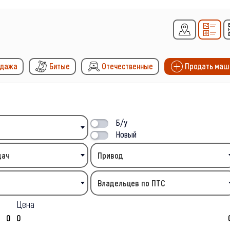
одажа
Битые
Отечественные
Продать маш
Б/у
Новый
дач
Привод
Владельцев по ПТС
Цена