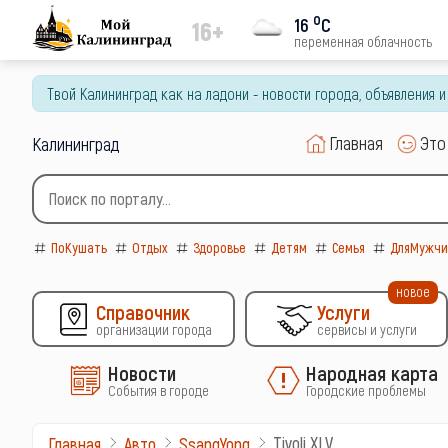
o
16
C
16+
переменная облачность
Твой Калининград как на ладони - новости города, объявления 
Главная
Это
Калининград
ПоКушать
Отдых
Здоровье
Детям
Семья
ДляМужчи
новое
Справочник
Услуги
организации города
сервисы и услуги
Новости
Народная карта
События в городе
Городские проблемы
Tivoli XLV
Главная
Авто
SsangYong