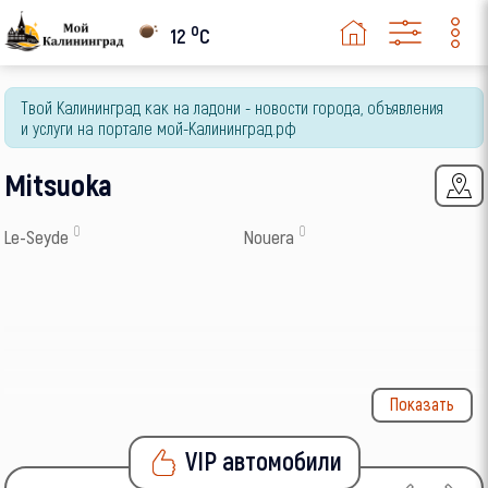
o
12
C
Твой Калининград как на ладони - новости города, объявления
и услуги на портале мой-Калининград.рф
Mitsuoka
0
0
Le-Seyde
Nouera
Показать
VIP автомобили